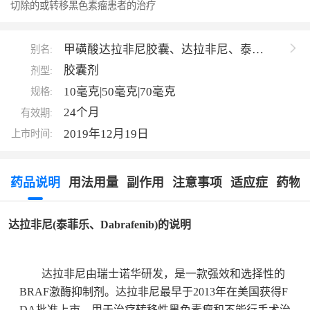
切除的或转移黑色素瘤患者的治疗
甲磺酸达拉非尼胶囊、达拉非尼、泰菲
别名:
乐、TAFINLAR、Dabrafenib
胶囊剂
剂型:
10毫克|50毫克|70毫克
规格:
24个月
有效期:
2019年12月19日
上市时间:
药品说明
用法用量
副作用
注意事项
适应症
药物
达拉非尼(泰菲乐、Dabrafenib)的说明
达拉非尼由瑞士诺华研发，是一款强效和选择性的
BRAF激酶抑制剂。达拉非尼最早于2013年在美国获得F
DA批准上市，用于治疗转移性黑色素瘤和不能行手术治