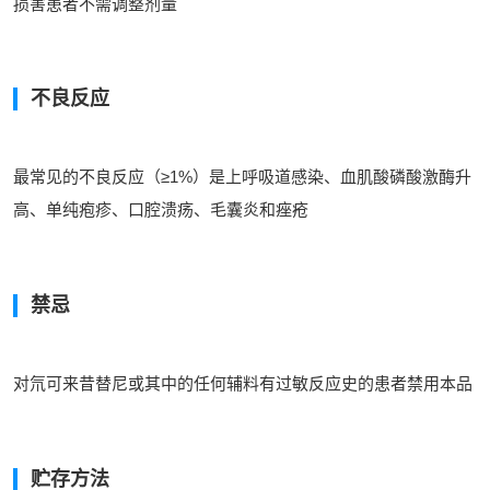
损害患者不需调整剂量
不良反应
最常见的不良反应（≥1%）是上呼吸道感染、血肌酸磷酸激酶升
高、单纯疱疹、口腔溃疡、毛囊炎和痤疮
禁忌
对氘可来昔替尼或其中的任何辅料有过敏反应史的患者禁用本品
贮存方法