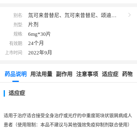
氚可来昔替尼、氘可来昔替尼、颂迪
别名:
多、Deucravacitinib、SOTYKTU
片剂
剂型:
6mg*30片
规格:
24个月
有效期:
2022年9月
上市时间:
药品说明
用法用量
副作用
注意事项
适应症
药物
适应症
适用于治疗适合接受全身治疗或光疗的中重度斑块状银屑病成人
患者（使用限制：本品不建议与其他强效免疫抑制剂联合使用）