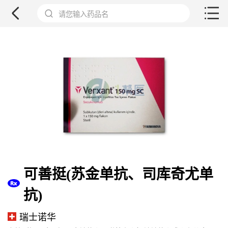
请您输入药品名
可善挺(苏金单抗、司库奇尤单
抗)
瑞士诺华