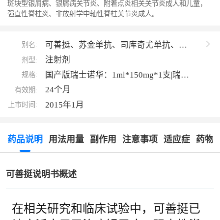
斑块型银屑病、银屑病关节炎、附着点炎相关关节炎成人和儿童，
强直性脊柱炎、非放射学中轴性脊柱关节炎成人。
可善挺、苏金单抗、司库奇尤单抗、
别名:
Cosentyx、Secukinumab
注射剂
剂型:
国产版瑞士诺华：1ml*150mg*1支|瑞士
规格:
诺华：150mg/ml*1瓶|哥斯达黎加
24个月
有效期:
FARMANOVA：150mg*1瓶
2015年1月
上市时间:
药品说明
用法用量
副作用
注意事项
适应症
药物
可善挺说明书概述
在相关研究和临床试验中，可善挺已