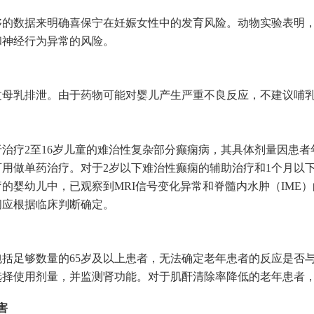
够的数据来明确喜保宁在妊娠女性中的发育风险。动物实验表明
和神经行为异常的风险。
过母乳排泄。由于药物可能对婴儿产生严重不良反应，不建议哺
治疗2至16岁儿童的难治性复杂部分癫痫病，其具体剂量因患者
可用做单药治疗。对于2岁以下难治性癫痫的辅助治疗和1个月以
的婴幼儿中，已观察到MRI信号变化异常和脊髓内水肿（IME
间应根据临床判断确定。
包括足够数量的65岁及以上患者，无法确定老年患者的反应是否
选择使用剂量，并监测肾功能。对于肌酐清除率降低的老年患者
害