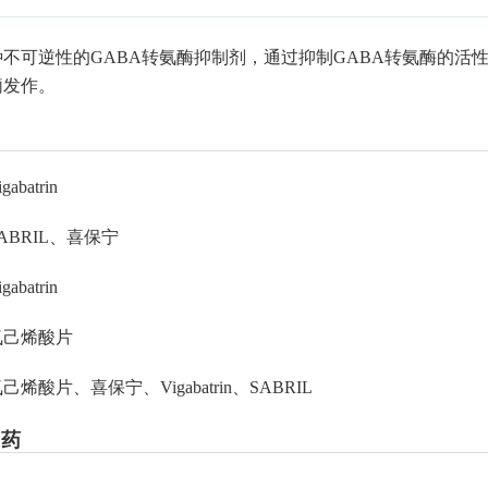
不可逆性的GABA转氨酶抑制剂，通过抑制GABA转氨酶的活
iptan
痫发作。
氨己烯酸口服溶液用散
本品用于1个月到2岁婴儿痉挛症患儿
的单药治疗。
薄膜
中国成都苑东生物制药
orp
igabatrin
ABRIL、喜保宁
gabatrin
氨己烯酸片
己烯酸片、喜保宁、Vigabatrin、SABRIL
用药