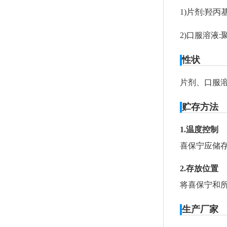
1)片剂:羟
2)口服溶液:
性状
片剂、口服
贮存方法
1.温度控制
喜保宁应储存
2.存放位置
将喜保宁和
生产厂家