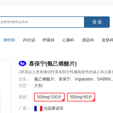
神经科
内分泌
呼吸科
心脑科
感染科
皮肤
喜保宁(氨己烯酸片)
2岁及以上患有难治性复杂部分性癫病发作的成人和儿童
别名：
氨己烯酸片、喜保宁、Vigabatrin、SABRIL、Sa
剂型：
片剂
规格：
500mg*100片
500mg*60片
厂家：
法国赛诺菲