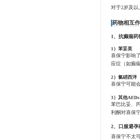
对于2岁及
药物相互
1、抗癫痫药
1）苯妥英
喜保宁影响
应症（如癫
2）氯硝西泮
喜保宁可能会
3）其他AED
苯巴比妥、
利酮对喜保
2、口服避孕
喜保宁不太