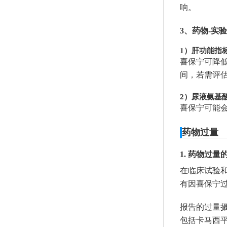
响。
3、药物-实
1）肝功能指
喜保宁可降低
间，若需评
2）尿液氨基
喜保宁可能
药物过量
1. 药物过
在临床试验
有因喜保宁
报告的过量摄
包括卡马西