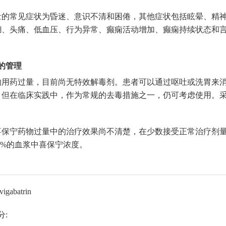
量的常见症状为昏迷、意识不清和困倦，其他症状包括眩晕、精
糊、头痛、低血压、行为异常、癫痫活动增加、癫痫持续状态和
的管理
的用药过量，目前尚无特效解毒剂。患者可以通过呕吐或洗胃来
，但在临床实践中，作为常规的去毒措施之一，仍可考虑使用。
喜保宁药物过量中的治疗效果尚不清楚，在少数接受正常治疗剂
60%的血浆中喜保宁浓度。
abatrin
分: