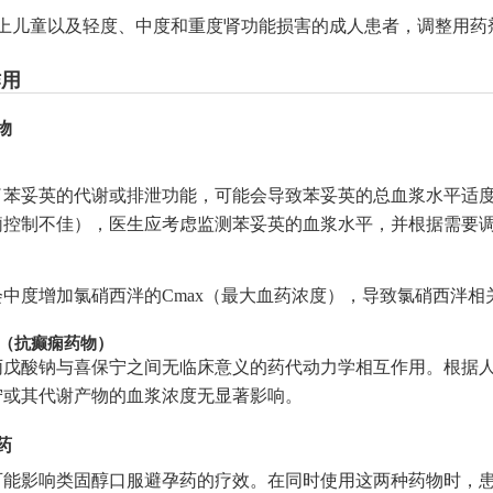
以上儿童以及轻度、中度和重度肾功能损害的成人患者，调整用药
作用
物
了苯妥英的代谢或排泄功能，可能会导致苯妥英的总血浆水平适
痫控制不佳），医生应考虑监测苯妥英的血浆水平，并根据需要
中度增加氯硝西泮的Cmax（最大血药浓度），导致氯硝西泮相
s（抗癫痫药物）
丙戊酸钠与喜保宁之间无临床意义的药代动力学相互作用。根据
宁或其代谢产物的血浆浓度无显著影响。
药
可能影响类固醇口服避孕药的疗效。在同时使用这两种药物时，