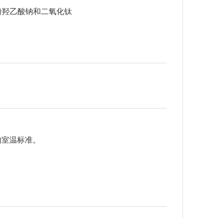
粉羟乙酸钠和二氧化钛
的室温标准。