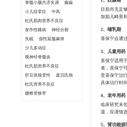
1、妊娠期
脊髓小脑共济失调
癫痫
目前尚无足
小儿痉挛症
中风
加胎儿畸形
杜氏肌肉营养不良症
2、哺乳期
发作性睡病
神经分裂
喜保宁会通
失眠
假性延髓麻痹
少儿多动症
3、儿童用药
视神经脊髓炎
喜保宁适用于
杜氏肌营养不良症
者，喜保宁
肝豆状核变性
庞贝氏病
受喜保宁治疗
具体治疗时
杜氏营养不良症
腰椎管狭窄
4、老年用药
临床研究未
退，应谨慎
5、肾功能损