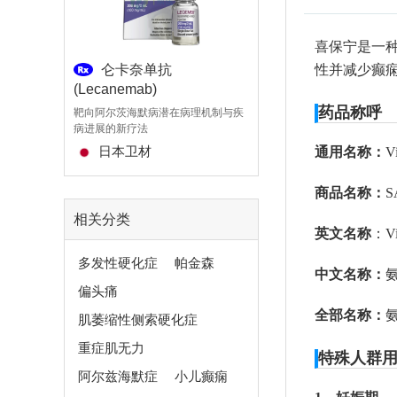
喜保宁是一种
仑卡奈单抗
利扎曲普坦 rizatr
性并减少癫
(Lecanemab)
RizaFilm
制剂，患者
药品称呼
靶向阿尔茨海默病潜在病理机制与疾
用于治疗急性偏头痛的口服
病进展的新疗法
加拿大IntelGenx C
日本卫材
通用名称：
V
商品名称：
S
相关分类
英文名称
：Vi
多发性硬化症
帕金森
中文名称：
偏头痛
全部名称：
氨
肌萎缩性侧索硬化症
重症肌无力
特殊人群
阿尔兹海默症
小儿癫痫