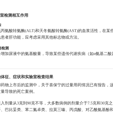
验室检测相互作用
标
丙氨酸转氨酶(ALT)和天冬氨酸转氨酶(AST)的血浆活性，
估患者肝功能，应考虑采用其他标志物或方法。
酸检测
会增加尿液中的氨基酸量，导致某些遗传代谢疾病（如α氨基二酸
量的体征、症状和实验室检查结果
和药物上市后的监测中，关于喜保宁的过量用药情况已有报告，
过量导致的死亡案例。
入剂量从3克到90克不等，大多数病例的剂量介于7.5克和30
平、巴比妥类、苯二氮卓类、拉莫三嗪、丙戊酸、对乙酰氨基酚和