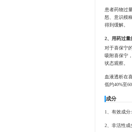
患者药物过
怒、意识模
得到缓解。
2、用药过量
对于喜保宁
吸附喜保宁
状态观察。
血液透析在
低约40%至
成分
1、有效成分:vig
2、非活性成