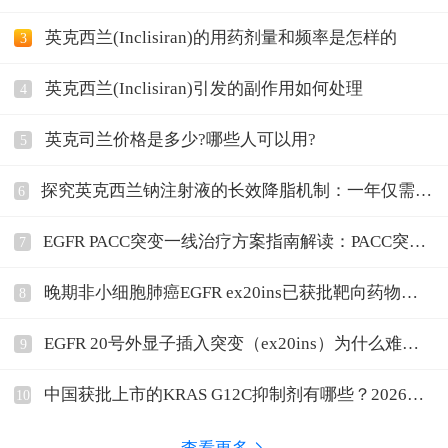
英克西兰(Inclisiran)的用药剂量和频率是怎样的
3
英克西兰(Inclisiran)引发的副作用如何处理
4
英克司兰价格是多少?哪些人可以用?
5
探究英克西兰钠注射液的长效降脂机制：一年仅需两
6
次注射的奥秘
EGFR PACC突变一线治疗方案指南解读：PACC突变
7
位点
晚期非小细胞肺癌EGFR ex20ins已获批靶向药物有
8
哪些
EGFR 20号外显子插入突变（ex20ins）为什么难
9
治，
中国获批上市的KRAS G12C抑制剂有哪些？2026年
10
最新