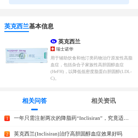
英克西兰
基本信息
英克西兰
瑞士诺华
用于辅助饮食和他汀类药物治疗原发性高脂
血症，包括杂合子家族性高胆固醇血症
(HeFH)，以降低低密度脂蛋白胆固醇(LDL-
C)。
相关问答
相关资讯
一年只需注射两次的降脂药“Inclisiran”，究竟适合
1
哪
英克西兰(Inclisiran)治疗高胆固醇血症效果好吗
2