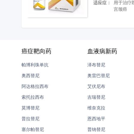
适应症：
用于治疗
宫颈癌
癌症靶向药
血液病新药
帕博利珠单抗
泽布替尼
奥西替尼
奥雷巴替尼
阿达格拉西布
艾伏尼布
索托拉西布
吉瑞替尼
莫博替尼
维奈克拉
普拉替尼
恩西地平
塞尔帕替尼
普纳替尼