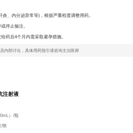
炎、内分泌异常等)，根据严重程度调整用药。
或停止输注。
给药后4个月内需采取避孕措施。
员内部讨论，具体用药指引请咨询主治医师
抗注射液
10mL）/瓶
生物