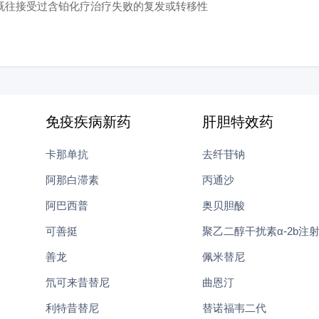
既往接受过含铂化疗治疗失败的复发或转移性
免疫疾病新药
肝胆特效药
卡那单抗
去纤苷钠
阿那白滞素
丙通沙
阿巴西普
奥贝胆酸
可善挺
聚乙二醇干扰素α-2b注
善龙
佩米替尼
氘可来昔替尼
曲恩汀
利特昔替尼
替诺福韦二代