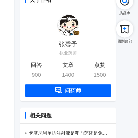
关于作者
药品库
回到顶部
张馨予
执业药师
回答
文章
点赞
900
1400
1500
问药师
相关问题
卡度尼利单抗注射液是靶向药还是免疫