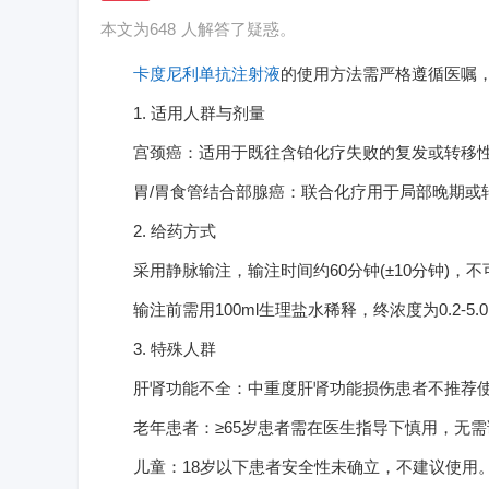
本文为
648
人解答了疑惑。
卡度尼利单抗注射液
的使用方法需严格遵循医嘱
1. 适用人群与剂量
宫颈癌：适用于既往含铂化疗失败的复发或转移性宫颈
胃/胃食管结合部腺癌：联合化疗用于局部晚期或转移
2. 给药方式
采用静脉输注，输注时间约60分钟(±10分钟)，
输注前需用100ml生理盐水稀释，终浓度为0.2-5.0
3. 特殊人群
肝肾功能不全：中重度肝肾功能损伤患者不推荐使用
老年患者：≥65岁患者需在医生指导下慎用，无需
儿童：18岁以下患者安全性未确立，不建议使用