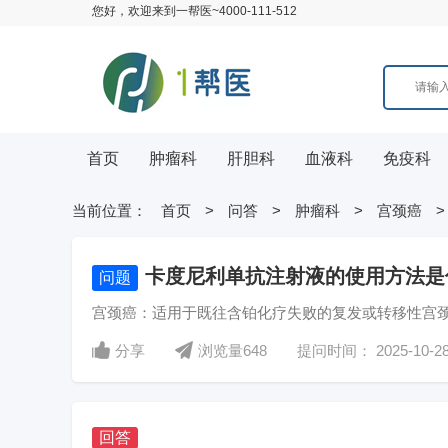
您好，欢迎来到一帮医~4000-111-512
首页
肿瘤科
肝胆科
血液科
免疫科
当前位置：
首页
>
问答
>
肿瘤科
>
宫颈癌
卡度尼利单抗注射液的使用方法是
问题
宫颈癌：适用于既往含铂化疗失败的复发或转移性宫颈癌
分享
浏览量
648
提问时间：
2025-10-2
回答