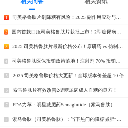
相关问答
相关资讯
司美格鲁肽片剂降糖有风险：2025 副作用应对与禁
1
忌清单
国内首款口服司美格鲁肽片获批上市！2型糖尿病降
2
糖新选择，用药
2025 司美格鲁肽片最新价格公布！原研药 vs 仿制药
3
价差
司美格鲁肽医保报销政策落地！注射剂 70% 报销，
4
片剂暂未进
2025 司美格鲁肽价格大更新！全球版本价差超 10 倍
5
索马鲁肽片有效改善2型糖尿病成人血糖的良方！
6
FDA力荐：明星减肥药Semaglutide（索马鲁肽）全
7
解
索马鲁肽（司美格鲁肽）：当下热门的降糖减肥“明
8