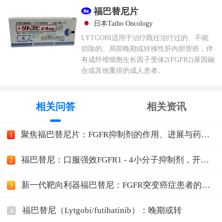
福巴替尼片
日本Taiho Oncology
LYTGOBI适用于治疗既往治疗过的、不能
切除的、局部晚期或转移性肝内胆管癌，伴
有成纤维细胞生长因子受体2(FGFR2)基因融
合或其他重排的成人患者。
相关问答
相关资讯
聚焦福巴替尼片：FGFR抑制剂的作用、进展与药物
1
影响全览
福巴替尼：口服强效FGFR1 - 4小分子抑制剂，开启
2
癌症治
新一代靶向利器福巴替尼：FGFR突变癌症患者的希
3
望曙光
福巴替尼（Lytgobi/futibatinib）：晚期或转
4