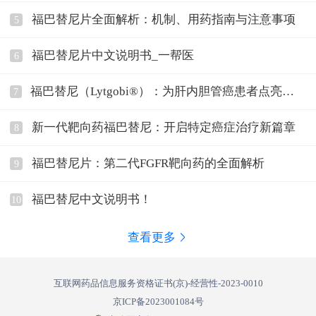
福巴替尼片全面解析：机制、用药指南与注意事项
5
福巴替尼片中文说明书_一帮医
6
福巴替尼（Lytgobi®）：为肝内胆管癌患者点亮希
7
望之光
新一代靶向药福巴替尼：开启特定癌症治疗新篇章
8
福巴替尼片：第二代FGFR靶向药的全面解析
9
福巴替尼中文说明书！
10
查看更多
互联网药品信息服务资格证书(京)-经营性-2023-0010
京ICP备2023001084号