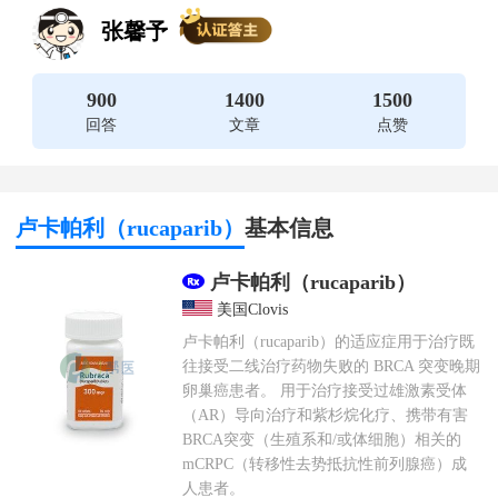
张馨予
900
1400
1500
回答
文章
点赞
卢卡帕利（rucaparib）
基本信息
卢卡帕利（rucaparib）
美国Clovis
卢卡帕利（rucaparib）的适应症用于治疗既
往接受二线治疗药物失败的 BRCA 突变晚期
卵巢癌患者。 用于治疗接受过雄激素受体
（AR）导向治疗和紫杉烷化疗、携带有害
BRCA突变（生殖系和/或体细胞）相关的
mCRPC（转移性去势抵抗性前列腺癌）成
人患者。